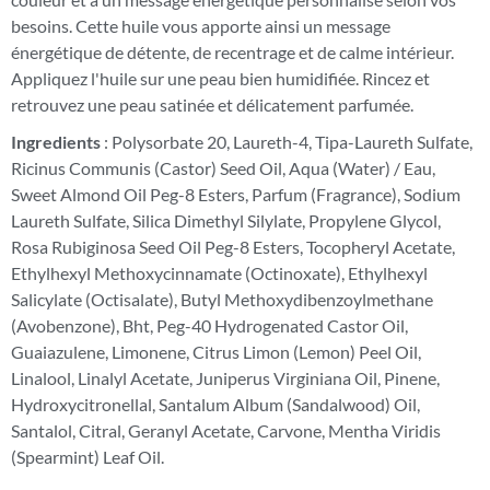
besoins. Cette huile vous apporte ainsi un message
énergétique de détente, de recentrage et de calme intérieur.
Appliquez l'huile sur une peau bien humidifiée. Rincez et
retrouvez une peau satinée et délicatement parfumée.
Ingredients
: Polysorbate 20, Laureth-4, Tipa-Laureth Sulfate,
Ricinus Communis (Castor) Seed Oil, Aqua (Water) / Eau,
Sweet Almond Oil Peg-8 Esters, Parfum (Fragrance), Sodium
Laureth Sulfate, Silica Dimethyl Silylate, Propylene Glycol,
Rosa Rubiginosa Seed Oil Peg-8 Esters, Tocopheryl Acetate,
Ethylhexyl Methoxycinnamate (Octinoxate), Ethylhexyl
Salicylate (Octisalate), Butyl Methoxydibenzoylmethane
(Avobenzone), Bht, Peg-40 Hydrogenated Castor Oil,
Guaiazulene, Limonene, Citrus Limon (Lemon) Peel Oil,
Linalool, Linalyl Acetate, Juniperus Virginiana Oil, Pinene,
Hydroxycitronellal, Santalum Album (Sandalwood) Oil,
Santalol, Citral, Geranyl Acetate, Carvone, Mentha Viridis
(Spearmint) Leaf Oil.