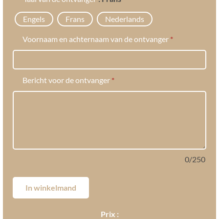
Ik bied deze spa-ervaring
Engels
Frans
Nederlands
Voornaam en achternaam van de ontvanger
*
Bericht voor de ontvanger
*
0
/
250
In winkelmand