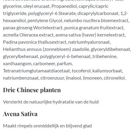
glycerine, oleyl erucaat, Propanediol, caprylic/capric
triglyceride, polyglyceryl-6 Stearate, dicaprylylcarbonaat, 1,2-
hexaandiol, pentylene Glycol, nelumbo nucifera bloemextract,
panax ginseng Wortelextract, punica granatum fruitextract,
acmella Oleracea extract, avena sativa (haver) kernelextract,
Padina pavonica thallusextract, natriumhyaluronaat,
Helianthus annuus (zonnebloem) zaadolie, glyceryldibehenaat,
glycerylbehenaat, polyglyceryl-6-behenaat, tribehenine,
xanthaangom, carbomeer, parfum,
Tetranatriumglutamaatdiacetaat, tocoferol, kaliumsorbaat,
natriumbenzoaat, citroenzuur, linalool, limoneen, citronellol.
Drie Chinese planten
Versterkt de natuurlijke hydratatie van de huid
Avena Sativa
Maakt rimpels onmiddellijk en blijvend glad