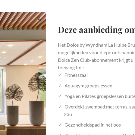
🔍
Deze aanbieding o
Het Dolce by Wyndham La Hulpe Bruss
mogelijkheden voor diepe ontspannin
Dolce Zen Club-abonnement krijgt u 
toegang tot :
Fitnesszaal
Aquagym groepslessen
Yoga en Pilates groepslessen buit
Overdekt zwembad met terras, sa
23u
Gezondheidspad in het bos