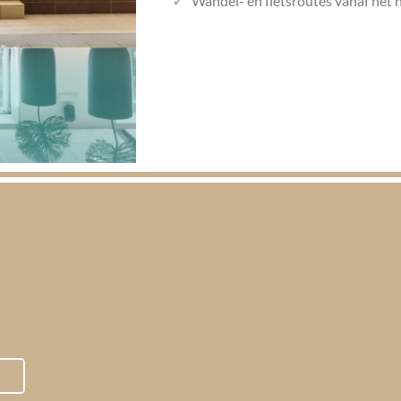
Wandel- en fietsroutes vanaf het h
170
€
Ik bied u deze ervaring aan