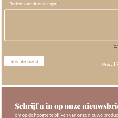
Bericht voor de ontvanger
*
0
/
In winkelmand
1
Schrijf u in op onze nieuwsbri
om op de hoogte te blijven van onze nieuwe produc