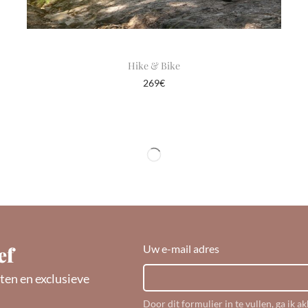
Hike & Bike
269
€
Opties selecteren
ef
Uw e-mail adres
ten en exclusieve
Door dit formulier in te vullen, ga ik 