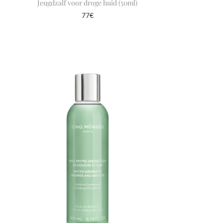
Jeugdzalf voor droge huid (50ml)
77
€
In winkelmand