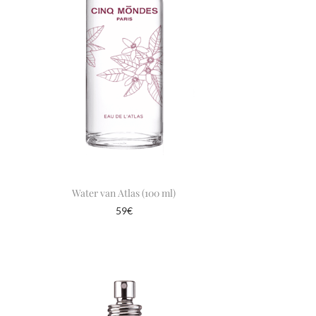
Water van Atlas (100 ml)
59
€
In winkelmand