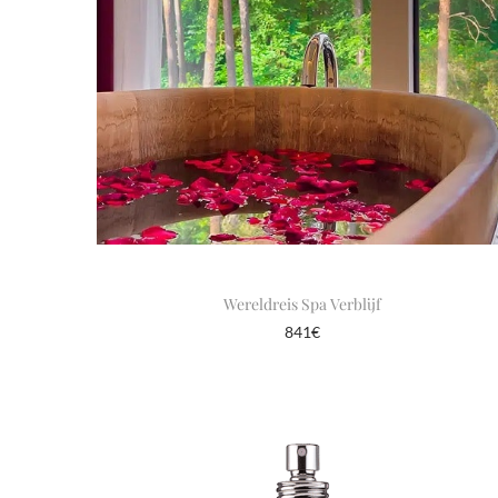
Wereldreis Spa Verblijf
841
€
Opties selecteren