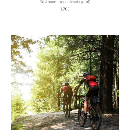
Kostbaar concentraat (30ml)
170
€
In winkelmand