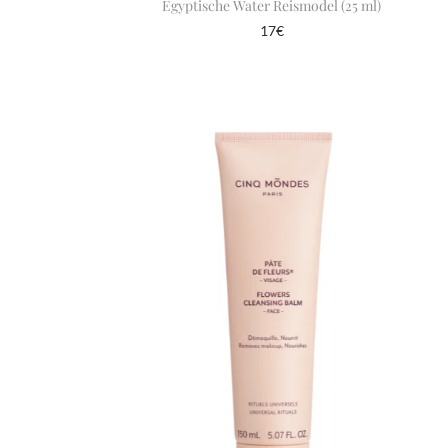
Egyptische Water Reismodel (25 ml)
17
€
In winkelmand