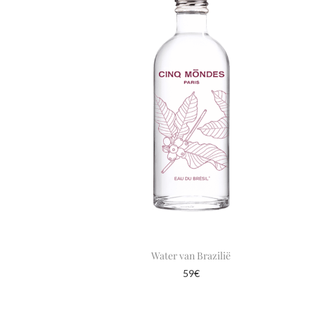
Water van Brazilië
59
€
In winkelmand