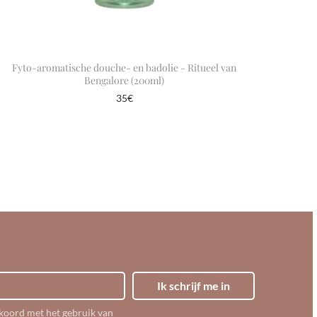
Fyto-aromatische douche- en badolie - Ritueel van
Bengalore (200ml)
35
€
In winkelmand
Ik schrijf me in
akkoord met het gebruik van