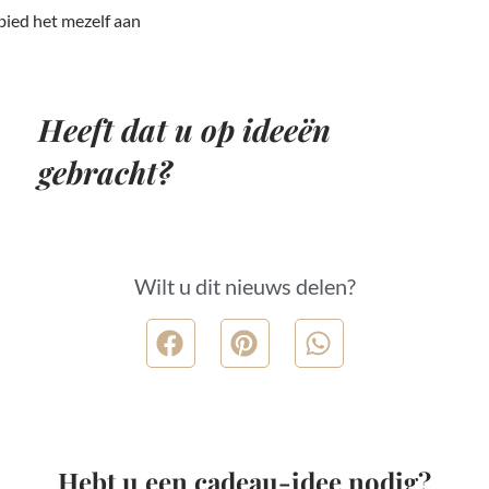
 bied het mezelf aan
Heeft dat u op ideeën
gebracht?
Wilt u dit nieuws delen?
Hebt u een cadeau-idee nodig?