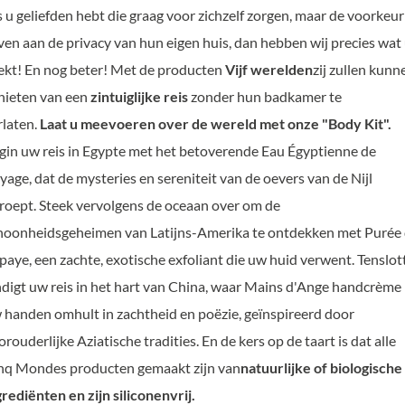
s u geliefden hebt die graag voor zichzelf zorgen, maar de voorkeur
ven aan de privacy van hun eigen huis, dan hebben wij precies wat
ekt! En nog beter! Met de producten
Vijf werelden
zij zullen kunn
nieten van een
zintuiglijke reis
zonder hun badkamer te
rlaten.
Laat u meevoeren over de wereld met onze "Body Kit".
gin uw reis in Egypte met het betoverende Eau Égyptienne de
yage, dat de mysteries en sereniteit van de oevers van de Nijl
roept. Steek vervolgens de oceaan over om de
hoonheidsgeheimen van Latijns-Amerika te ontdekken met Purée
paye, een zachte, exotische exfoliant die uw huid verwent. Tenslot
ndigt uw reis in het hart van China, waar Mains d'Ange handcrème
 handen omhult in zachtheid en poëzie, geïnspireerd door
orouderlijke Aziatische tradities. En de kers op de taart is dat alle
nq Mondes producten gemaakt zijn van
natuurlijke of biologische
grediënten en zijn siliconenvrij.