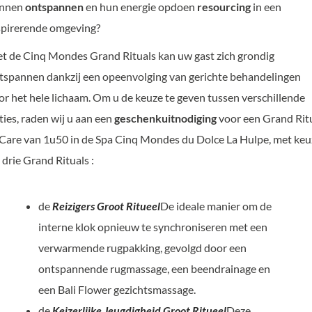
nnen
ontspannen
en hun energie opdoen
resourcing
in een
spirerende omgeving?
t de Cinq Mondes Grand Rituals kan uw gast zich grondig
tspannen dankzij een opeenvolging van gerichte behandelingen
or het hele lichaam. Om u de keuze te geven tussen verschillende
ties, raden wij u aan een
geschenkuitnodiging
voor een Grand Rit
 Care van 1u50 in de Spa Cinq Mondes du Dolce La Hulpe, met keu
t drie Grand Rituals :
de
Reizigers Groot Ritueel
De ideale manier om de
interne klok opnieuw te synchroniseren met een
verwarmende rugpakking, gevolgd door een
ontspannende rugmassage, een beendrainage en
een Bali Flower gezichtsmassage.
de
Keizerlijke Jeugdigheid Groot Ritueel
Deze