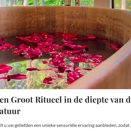
en Groot Ritueel in de diepte van 
atuur
lt u uw geliefden een unieke sensoriële ervaring aanbieden, zodat 