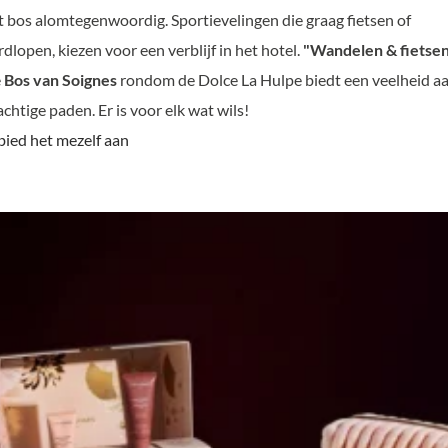
t bos alomtegenwoordig. Sportievelingen die graag fietsen of
rdlopen, kiezen voor een verblijf in het hotel.
"Wandelen & fietse
e
Bos van Soignes
rondom de Dolce La Hulpe biedt een veelheid a
achtige paden. Er is voor elk wat wils!
 bied het mezelf aan